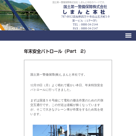
国土第一警備保障株式会社 しまんと本社のページです。
国土第一警備保障株式会社
しまんと本社
787-0012高知県四万十市右山五月町1-9
第一ビル（１F〜3F）
TEL：0880-34-2144
FAX：0880-34-2147
年末安全パトロール（Part 2）
国土第一警備保障(株)しまんと本社です。
12月19日（月）よく晴れて暖かい本日、年末特別安全
パトロールに行ってきました。
まずは国道５６号線にて電柱の撤去作業のための片側
交互通行です。この付近は道幅が狭くなっています
が、そこで大きなクレーン車が作業をするため気を使
います。