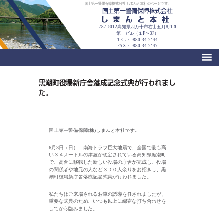
国土第一警備保障株式会社 しまんと本社のページです。
国土第一警備保障株式会社
しまんと本社
787-0012高知県四万十市右山五月町1-9
第一ビル（１F〜3F）
TEL：0880-34-2144
FAX：0880-34-2147
黒潮町役場新庁舎落成記念式典が行われまし
た。
国土第一警備保障(株)しまんと本社です。
6月3日（日） 南海トラフ巨大地震で、全国で最も高
い３４メートルの津波が想定されている高知県黒潮町
で、高台に移転した新しい役場の庁舎が完成し、役場
の関係者や地元の人など３００人余りをお招きし、黒
潮町役場新庁舎落成記念式典が行われました。
私たちはご来場されるお車の誘導を任されましたが、
重要な式典のため、いつも以上に綿密な打ち合わせを
してから臨みました。