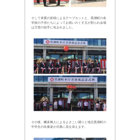
そして来賓の皆様によるテープカットと、黒潮町の各
学校の子供たちによってお祝いのくす玉が割られ会場
は万雷の拍手に包まれました。
その後、幡多舞人によるよさこい踊りと地元黒潮町の
中学生の吹奏楽が式典に花を添えます。